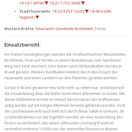
18-19-7 (MTW)
,
18-21-7 (TLF 3000)
Stadtfeuerwehr:
18-23-9 (TLF 16/25)
,
18-68-9 (GW-
Hygiene)
Weitere Kräfte:
Feuerwehr Gemeinde Kirchlinteln
, Polizei
Einsatzbericht:
Am frühen Samstagmorgen wurden die Ortsfeuerwehren Weitzmühlen,
Kirchlinteln, Eitze und Verden zu einem Brandeinsatz zum Speckener
Weg nach Eitze alarmiert. Dort waren rund 200 Rundballen mit Heu in
Brand geraten. Weitere Rundballen konnten durch den Einsatz der
Feuerwehr und einen Landwirt vor den Flammen gerettet werden.
Da das in Brand geratene Heu nicht mehr zu retten war, entschied sich
die Einsatzleitung dazu die Ballen kontrolliert abbrennen zu lassen. Mit
dieser Maßnahme konnte im Verlauf des Einsatzes der Kräfteansatz
zeitig wieder auf ein nötiges Minimum heruntergefahren werden. Auch
der Löschwasserverbrauch hielt sich durch diese Taktik in Grenzen, da
Löschmaßnahmen nur durchgeführt wurden um eine Ausbreitung des
Feuers zu verhindern. Bei einem offensiven Löschangriff währen
vermutlich mehrere 10.000 Liter der wertvollen Ressource Wasser