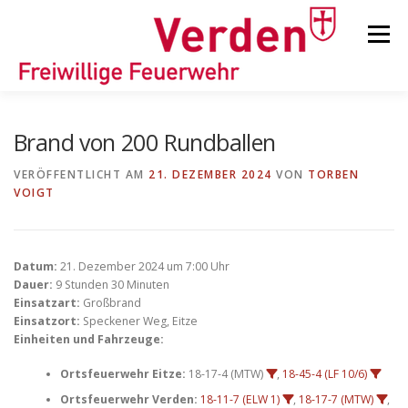
Zum
Inhalt
Menü
springen
STARTSEITE
BEITRÄGE
EINSÄTZE
Brand von 200 Rundballen
VERÖFFENTLICHT AM
21. DEZEMBER 2024
VON
TORBEN
VOIGT
ORTSFEUERWEHREN
KINDER-/JUGENDFEUERWEHR
AUSRÜSTUNG
Datum:
21. Dezember 2024 um 7:00 Uhr
Dauer:
9 Stunden 30 Minuten
Einsatzart:
Großbrand
Einsatzort:
Speckener Weg, Eitze
TIPPS/TRICKS
Einheiten und Fahrzeuge:
Ortsfeuerwehr Eitze:
18-17-4 (MTW)
,
18-45-4 (LF 10/6)
Ortsfeuerwehr Verden:
18-11-7 (ELW 1)
,
18-17-7 (MTW)
,