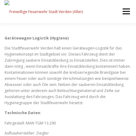
Zum
Inhalt
Menü
springen
STARTSEITE
BEITRÄGE
EINSÄTZE
Gerätewagen Logistik (Hygiene)
Die Stadtfeuerwehr Verden hält einen Gerätwagen-Logistik für das
Hygienekonzept im Stadtgebiet vor. Dieses Fahrzeug dient der
ORTSFEUERWEHREN
Zubringung saubere Einsatzkleidung zu Einsatzstellen. Dies ist immer
dann nötig , wenn Einsatzkräfte ihre Einsatzkleidung kontaminiert haben.
Kontaminationen können sowohl die krebserregende Brandgase bei
einem Feuer oder auch sonstige Verschmutzungen wie beispielsweise
KINDER-/JUGENDFEUERWEHR
AUSRÜSTUNG
Abwasser oder auch Öle sein. Neben der sauberen Einsatzkleidung
gehören unter anderem auch Beleuchtungsmaterial und Zelte zur
Ausstattung des Fahrzeuges. Das Fahrzeug wird durch die
Hygienegruppe der Stadtfeuerwehr besetzt.
TIPPS/TRICKS
Technische Daten:
Fahrgestell: MAN TGM 13.290
Aufbauhersteller: Ziegler