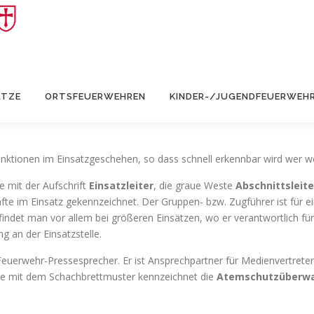
ÄTZE
ORTSFEUERWEHREN
KINDER-/JUGENDFEUERWEH
ktionen im Einsatzgeschehen, so dass schnell erkennbar wird wer we
 mit der Aufschrift
Einsatzleiter
, die graue Weste
Abschnittsleite
fte im Einsatz gekennzeichnet. Der Gruppen- bzw. Zugführer ist für e
r findet man vor allem bei größeren Einsätzen, wo er verantwortlich f
 an der Einsatzstelle.
euerwehr-Pressesprecher. Er ist Ansprechpartner für Medienvertreter
te mit dem Schachbrettmuster kennzeichnet die
Atemschutzüberw