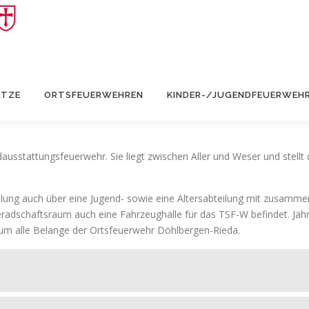
ÄTZE
ORTSFEUERWEHREN
KINDER-/JUGENDFEUERWEH
ausstattungsfeuerwehr. Sie liegt zwischen Aller und Weser und stell
ilung auch über eine Jugend- sowie eine Altersabteilung mit zusammen
adschaftsraum auch eine Fahrzeughalle für das TSF-W befindet. Jährl
um alle Belange der Ortsfeuerwehr Döhlbergen-Rieda.