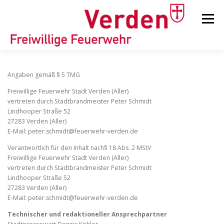
Zum
Inhalt
Menü
springen
STARTSEITE
BEITRÄGE
EINSÄTZE
Angaben gemäß § 5 TMG
Freiwillige Feuerwehr Stadt Verden (Aller)
vertreten durch Stadtbrandmeister Peter Schmidt
ORTSFEUERWEHREN
Lindhooper Straße 52
27283 Verden (Aller)
E-Mail: peter.schmidt@feuerwehr-verden.de
KINDER-/JUGENDFEUERWEHR
AUSRÜSTUNG
Verantwortlich für den Inhalt nach§ 18 Abs. 2 MStV
Freiwillige Feuerwehr Stadt Verden (Aller)
vertreten durch Stadtbrandmeister Peter Schmidt
Lindhooper Straße 52
TIPPS/TRICKS
27283 Verden (Aller)
E-Mail: peter.schmidt@feuerwehr-verden.de
Technischer und redaktioneller Ansprechpartner