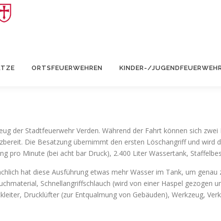
ÄTZE
ORTSFEUERWEHREN
KINDER-/JUGENDFEUERWEH
eug der Stadtfeuerwehr Verden. Während der Fahrt können sich zwei
tzbereit. Die Besatzung übernimmt den ersten Löschangriff und wird d
ng pro Minute (bei acht bar Druck), 2.400 Liter Wassertank, Staffelb
sächlich hat diese Ausführung etwas mehr Wasser im Tank, um genau z
hmaterial, Schnellangriffschlauch (wird von einer Haspel gezogen u
kleiter, Drucklüfter (zur Entqualmung von Gebäuden), Werkzeug, Verk