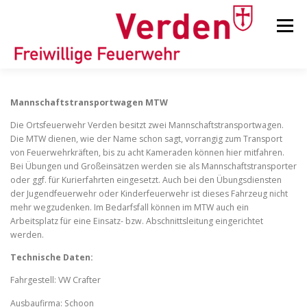
Zum
Inhalt
Menü
springen
STARTSEITE
BEITRÄGE
EINSÄTZE
Mannschaftstransportwagen MTW
Die Ortsfeuerwehr Verden besitzt zwei Mannschaftstransportwagen.
Die MTW dienen, wie der Name schon sagt, vorrangig zum Transport
ORTSFEUERWEHREN
von Feuerwehrkräften, bis zu acht Kameraden können hier mitfahren.
Bei Übungen und Großeinsätzen werden sie als Mannschaftstransporter
oder ggf. für Kurierfahrten eingesetzt. Auch bei den Übungsdiensten
der Jugendfeuerwehr oder Kinderfeuerwehr ist dieses Fahrzeug nicht
KINDER-/JUGENDFEUERWEHR
AUSRÜSTUNG
mehr wegzudenken. Im Bedarfsfall können im MTW auch ein
Arbeitsplatz für eine Einsatz- bzw. Abschnittsleitung eingerichtet
werden.
TIPPS/TRICKS
Technische Daten:
Fahrgestell: VW Crafter
Ausbaufirma: Schoon