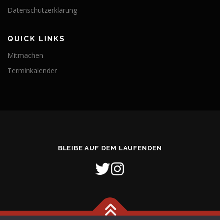
i
Datenschutzerklärung
g
a
t
QUICK LINKS
i
Mitmachen
o
Terminkalender
n
BLEIBE AUF DEM LAUFENDEN