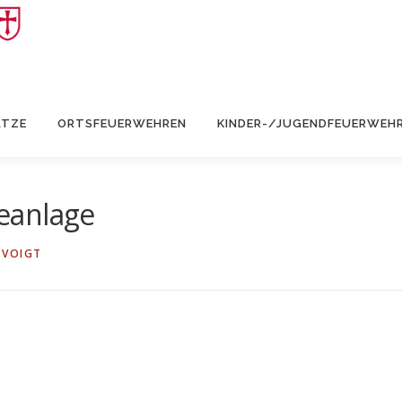
ÄTZE
ORTSFEUERWEHREN
KINDER-/JUGENDFEUERWEH
eanlage
 VOIGT