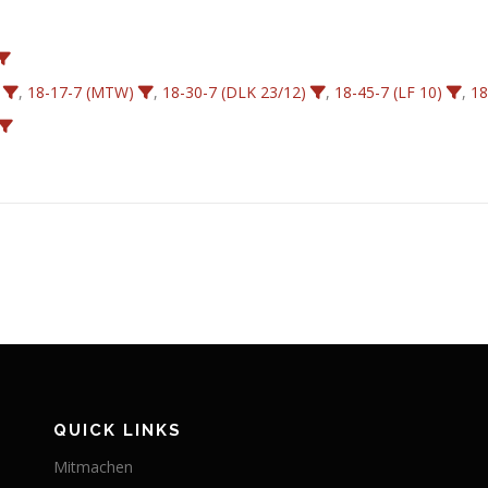
,
18-17-7 (MTW)
,
18-30-7 (DLK 23/12)
,
18-45-7 (LF 10)
,
18
QUICK LINKS
Mitmachen