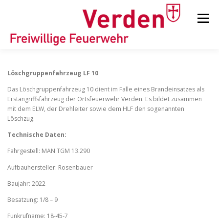
Zum
Inhalt
Menü
springen
STARTSEITE
BEITRÄGE
EINSÄTZE
Löschgruppenfahrzeug LF 10
Das
Löschgruppenfahrzeug 10 dient im Falle eines Brandeinsatzes als
Erstangriffsfahrzeug der Ortsfeuerwehr Verden. Es bildet zusammen
ORTSFEUERWEHREN
mit dem ELW, der Drehleiter sowie dem HLF den sogenannten
Löschzug.
Technische Daten:
KINDER-/JUGENDFEUERWEHR
AUSRÜSTUNG
Fahrgestell: MAN TGM 13.290
Aufbauhersteller: Rosenbauer
TIPPS/TRICKS
Baujahr: 2022
Besatzung: 1/8 – 9
Funkrufname: 18-45-7