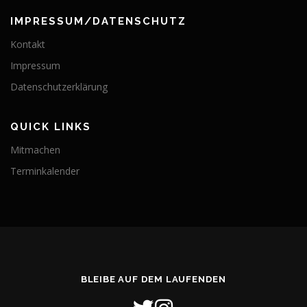
s
n
IMPRESSUM/DATENSCHUTZ
a
Kontakt
v
Impressum
i
Datenschutzerklärung
g
a
t
QUICK LINKS
i
Mitmachen
o
Terminkalender
n
BLEIBE AUF DEM LAUFENDEN