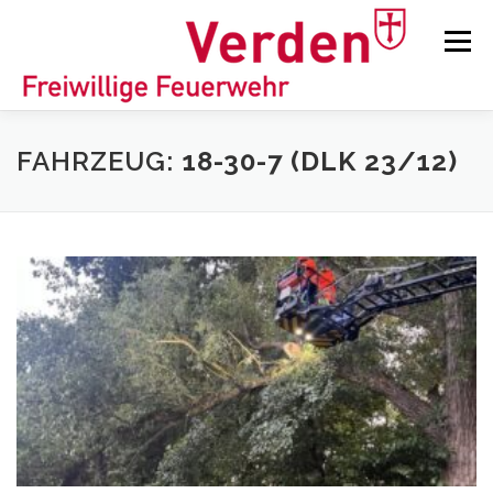
Zum
Inhalt
Menü
springen
STARTSEITE
BEITRÄGE
EINSÄTZE
FAHRZEUG:
18-30-7 (DLK 23/12)
ORTSFEUERWEHREN
KINDER-/JUGENDFEUERWEHR
AUSRÜSTUNG
TIPPS/TRICKS