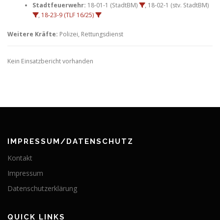
Stadtfeuerwehr:
18-01-1 (StadtBM)
, 18-02-1 (stv. StadtBM)
,
18-23-9 (TLF 16/25)
Weitere Kräfte:
Polizei, Rettungsdienst
Kein Einsatzbericht vorhanden
IMPRESSUM/DATENSCHUTZ
Kontakt
Impressum
Datenschutzerklärung
QUICK LINKS