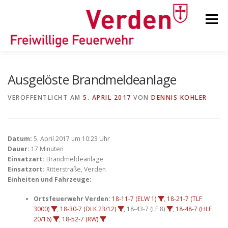
Zum
Inhalt
Menü
springen
STARTSEITE
BEITRÄGE
EINSÄTZE
Ausgelöste Brandmeldeanlage
VERÖFFENTLICHT AM
5. APRIL 2017
VON
DENNIS KÖHLER
ORTSFEUERWEHREN
Datum:
5. April 2017 um 10:23 Uhr
KINDER-/JUGENDFEUERWEHR
AUSRÜSTUNG
Dauer:
17 Minuten
Einsatzart:
Brandmeldeanlage
Einsatzort:
Ritterstraße, Verden
Einheiten und Fahrzeuge:
TIPPS/TRICKS
Ortsfeuerwehr Verden:
18-11-7 (ELW 1)
,
18-21-7 (TLF
3000)
,
18-30-7 (DLK 23/12)
, 18-43-7 (LF 8)
,
18-48-7 (HLF
20/16)
,
18-52-7 (RW)