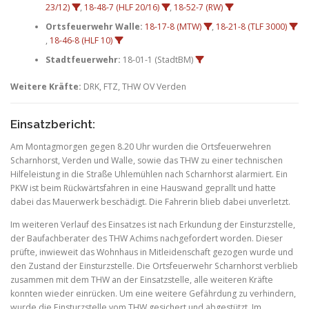
23/12)
,
18-48-7 (HLF 20/16)
,
18-52-7 (RW)
Ortsfeuerwehr Walle:
18-17-8 (MTW)
,
18-21-8 (TLF 3000)
,
18-46-8 (HLF 10)
Stadtfeuerwehr:
18-01-1 (StadtBM)
Weitere Kräfte:
DRK, FTZ, THW OV Verden
Einsatzbericht:
Am Montagmorgen gegen 8.20 Uhr wurden die Ortsfeuerwehren
Scharnhorst, Verden und Walle, sowie das THW zu einer technischen
Hilfeleistung in die Straße Uhlemühlen nach Scharnhorst alarmiert. Ein
PKW ist beim Rückwärtsfahren in eine Hauswand geprallt und hatte
dabei das Mauerwerk beschädigt. Die Fahrerin blieb dabei unverletzt.
Im weiteren Verlauf des Einsatzes ist nach Erkundung der Einsturzstelle,
der Baufachberater des THW Achims nachgefordert worden. Dieser
prüfte, inwieweit das Wohnhaus in Mitleidenschaft gezogen wurde und
den Zustand der Einsturzstelle. Die Ortsfeuerwehr Scharnhorst verblieb
zusammen mit dem THW an der Einsatzstelle, alle weiteren Kräfte
konnten wieder einrücken. Um eine weitere Gefährdung zu verhindern,
wurde die Einsturzstelle vom THW gesichert und abgestützt. Im