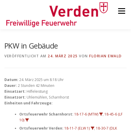
Zum
Inhalt
Menü
springen
STARTSEITE
BEITRÄGE
EINSÄTZE
PKW in Gebäude
VERÖFFENTLICHT AM
24. MÄRZ 2025
VON
FLORIAN EWALD
ORTSFEUERWEHREN
Datum:
24. März 2025 um 8:18 Uhr
KINDER-/JUGENDFEUERWEHR
AUSRÜSTUNG
Dauer:
2 Stunden 42 Minuten
Einsatzart:
Hilfeleistung
Einsatzort:
Uhlemühlen, Scharnhorst
Einheiten und Fahrzeuge:
TIPPS/TRICKS
Ortsfeuerwehr Scharnhorst:
18-17-6 (MTW)
,
18-45-6 (LF
10)
Ortsfeuerwehr Verden:
18-11-7 (ELW 1)
,
18-30-7 (DLK