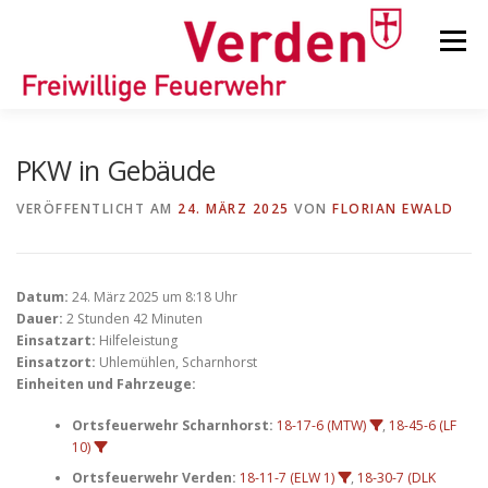
Zum
Inhalt
Menü
springen
STARTSEITE
BEITRÄGE
EINSÄTZE
PKW in Gebäude
VERÖFFENTLICHT AM
24. MÄRZ 2025
VON
FLORIAN EWALD
ORTSFEUERWEHREN
Datum:
24. März 2025 um 8:18 Uhr
KINDER-/JUGENDFEUERWEHR
AUSRÜSTUNG
Dauer:
2 Stunden 42 Minuten
Einsatzart:
Hilfeleistung
Einsatzort:
Uhlemühlen, Scharnhorst
Einheiten und Fahrzeuge:
TIPPS/TRICKS
Ortsfeuerwehr Scharnhorst:
18-17-6 (MTW)
,
18-45-6 (LF
10)
Ortsfeuerwehr Verden:
18-11-7 (ELW 1)
,
18-30-7 (DLK