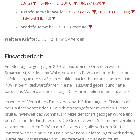
23/12)
,
18-48-7 (HLF 20/16)
,
18-52-7 (RW)
Ortsfeuerwehr Walle:
18-17-8 (MTW)
,
18-21-8 (TLF 3000)
,
18-46-8 (HLF 10)
Stadtfeuerwehr:
18-01-1 (StadtBM)
Weitere Kräfte:
DRK, FTZ, THW OV Verden
Einsatzbericht:
Am Montagmorgen gegen 8.20 Uhr wurden die Ortsfeuerwehren
Scharnhorst, Verden und Walle, sowie das THW zu einer technischen
Hilfeleistung in die Straße Uhlemühlen nach Scharnhorst alarmiert. Ein
PKW ist beim Rückwärtsfahren in eine Hauswand geprallt und hatte
dabei das Mauerwerk beschädigt. Die Fahrerin blieb dabei unverletzt.
Im weiteren Verlauf des Einsatzes ist nach Erkundung der Einsturzstelle,
der Baufachberater des THW Achims nachgefordert worden. Dieser
prüfte, inwieweit das Wohnhaus in Mitleidenschaft gezogen wurde und
den Zustand der Einsturzstelle. Die Ortsfeuerwehr Scharnhorst verblieb
zusammen mit dem THW an der Einsatzstelle, alle weiteren Kräfte
konnten wieder einrücken. Um eine weitere Gefährdung zu verhindern,
wurde die Einsturzstelle vom THW gesichert und abgestützt. Im