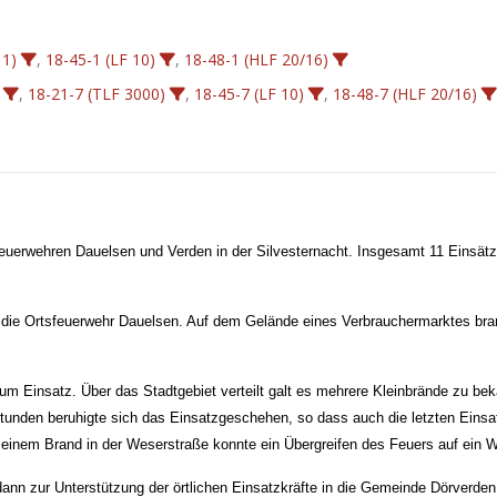
 1)
,
18-45-1 (LF 10)
,
18-48-1 (HLF 20/16)
,
18-21-7 (TLF 3000)
,
18-45-7 (LF 10)
,
18-48-7 (HLF 20/16)
sfeuerwehren Dauelsen und Verden in der Silvesternacht. Insgesamt 11 Einsät
 die Ortsfeuerwehr Dauelsen. Auf dem Gelände eines Verbrauchermarktes bran
 Einsatz. Über das Stadtgebiet verteilt galt es mehrere Kleinbrände zu bek
Stunden beruhigte sich das Einsatzgeschehen, so dass auch die letzten Eins
 einem Brand in der Weserstraße konnte ein Übergreifen des Feuers auf ein 
nn zur Unterstützung der örtlichen Einsatzkräfte in die Gemeinde Dörverden 