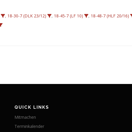
,
18-30-7 (DLK 23/12)
,
18-45-7 (LF 10)
,
18-48-7 (HLF 20/16)
QUICK LINKS
Mitmachen
Terminkalender