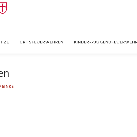
ÄTZE
ORTSFEUERWEHREN
KINDER-/JUGENDFEUERWEH
en
MEINKE