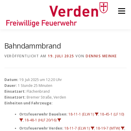
Zum
Inhalt
Menü
springen
STARTSEITE
BEITRÄGE
EINSÄTZE
Bahndammbrand
VERÖFFENTLICHT AM
19. JULI 2025
VON
DENNIS MEINKE
ORTSFEUERWEHREN
Datum:
19. Juli 2025 um 12:20 Uhr
KINDER-/JUGENDFEUERWEHR
AUSRÜSTUNG
Dauer:
1 Stunde 25 Minuten
Einsatzart:
Flächenbrand
Einsatzort:
Bremer Straße, Verden
Einheiten und Fahrzeuge:
TIPPS/TRICKS
Ortsfeuerwehr Dauelsen:
18-11-1 (ELW 1)
,
18-45-1 (LF 10)
,
18-48-1 (HLF 20/16)
Ortsfeuerwehr Verden:
18-11-7 (ELW 1)
,
18-19-7 (MTW)
,