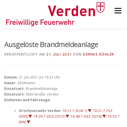
Zum
Inhalt
Menü
springen
STARTSEITE
BEITRÄGE
EINSÄTZE
Ausgelöste Brandmeldeanlage
VERÖFFENTLICHT AM
21. JULI 2021
VON
DENNIS KÖHLER
ORTSFEUERWEHREN
Datum:
21. Juli 2021 um 18:32 Uhr
KINDER-/JUGENDFEUERWEHR
AUSRÜSTUNG
Dauer:
28 Minuten
Einsatzart:
Brandmeldeanlage
Einsatzort:
Ritterstraße, Verden
Einheiten und Fahrzeuge:
TIPPS/TRICKS
Ortsfeuerwehr Verden:
18-11-7 (ELW 1)
,
18-21-7 (TLF
3000)
,
18-30-7 (DLK 23/12)
,
18-48-7 (HLF 20/16)
,
18-52-7
(RW)