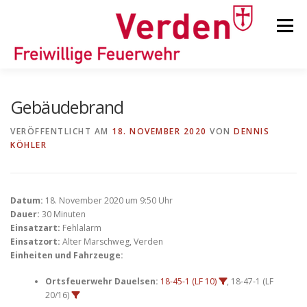
Zum
Inhalt
Menü
springen
STARTSEITE
BEITRÄGE
EINSÄTZE
Gebäudebrand
VERÖFFENTLICHT AM
18. NOVEMBER 2020
VON
DENNIS
KÖHLER
ORTSFEUERWEHREN
KINDER-/JUGENDFEUERWEHR
AUSRÜSTUNG
Datum:
18. November 2020 um 9:50 Uhr
Dauer:
30 Minuten
Einsatzart:
Fehlalarm
Einsatzort:
Alter Marschweg, Verden
TIPPS/TRICKS
Einheiten und Fahrzeuge:
Ortsfeuerwehr Dauelsen:
18-45-1 (LF 10)
, 18-47-1 (LF
20/16)