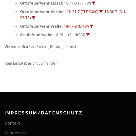
Ortsfeuerwehr Eissel:
18-41-3 (TSF-W)
Ortsfeuerwehr Verden:
18-21-7 (TLF 3000)
,
18-30-7 (DLK
23/12)
Ortsfeuerwehr Walle:
18-17-8 (MTW)
Stadtfeuerwehr:
18-01-1 (StadtBM)
Weitere Kräfte:
Polizei, Rettungsdienst
Kein Einsatzbericht vorhanden
IMPRESSUM/DATENSCHUTZ
Kontakt
Impressum