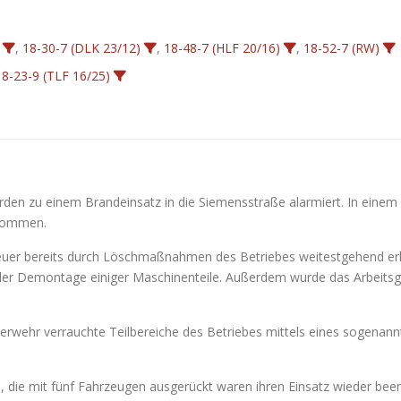
,
18-30-7 (DLK 23/12)
,
18-48-7 (HLF 20/16)
,
18-52-7 (RW)
18-23-9 (TLF 16/25)
en zu einem Brandeinsatz in die Siemensstraße alarmiert. In einem 
ekommen.
Feuer bereits durch Löschmaßnahmen des Betriebes weitestgehend erl
der Demontage einiger Maschinenteile. Außerdem wurde das Arbeitsge
uerwehr verrauchte Teilbereiche des Betriebes mittels eines sogenann
, die mit fünf Fahrzeugen ausgerückt waren ihren Einsatz wieder bee