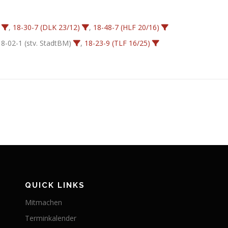
,
18-30-7 (DLK 23/12)
,
18-48-7 (HLF 20/16)
18-02-1 (stv. StadtBM)
,
18-23-9 (TLF 16/25)
QUICK LINKS
Mitmachen
Terminkalender