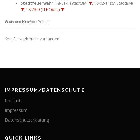
Stadtfeuerwehr:
18-01-1 (StadtBM)
, 18-02-1 (stv. StadtBM)
,
18-23-9 (TLF 16/25)
Weitere Kräfte:
Polizei
Kein Einsatzbericht vorhanden
IMPRESSUM/DATENSCHUTZ
Kontakt
Impressum
Datenschutzerklärung
QUICK LINKS