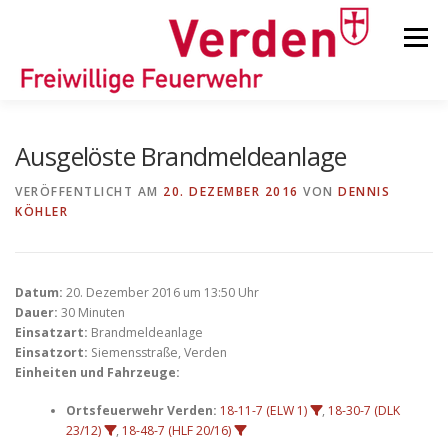
Zum
Inhalt
Menü
springen
STARTSEITE
BEITRÄGE
EINSÄTZE
Ausgelöste Brandmeldeanlage
VERÖFFENTLICHT AM
20. DEZEMBER 2016
VON
DENNIS
KÖHLER
ORTSFEUERWEHREN
KINDER-/JUGENDFEUERWEHR
AUSRÜSTUNG
Datum:
20. Dezember 2016 um 13:50 Uhr
Dauer:
30 Minuten
Einsatzart:
Brandmeldeanlage
Einsatzort:
Siemensstraße, Verden
TIPPS/TRICKS
Einheiten und Fahrzeuge:
Ortsfeuerwehr Verden:
18-11-7 (ELW 1)
,
18-30-7 (DLK
23/12)
,
18-48-7 (HLF 20/16)