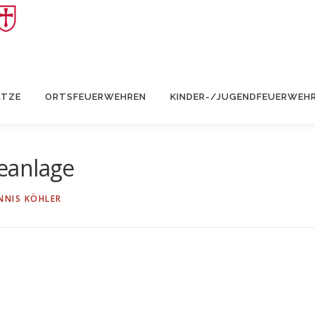
ÄTZE
ORTSFEUERWEHREN
KINDER-/JUGENDFEUERWEH
eanlage
NNIS KÖHLER