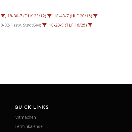
,
18-30-7 (DLK 23/12)
,
18-48-7 (HLF 20/16)
18-02-1 (stv. StadtBM)
,
18-23-9 (TLF 16/25)
QUICK LINKS
Mitmachen
Terminkalender