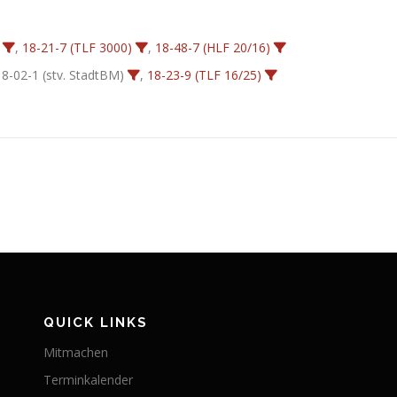
,
18-21-7 (TLF 3000)
,
18-48-7 (HLF 20/16)
18-02-1 (stv. StadtBM)
,
18-23-9 (TLF 16/25)
QUICK LINKS
Mitmachen
Terminkalender