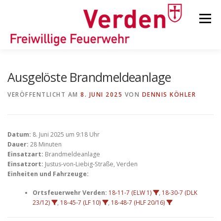
Zum
Inhalt
Menü
springen
STARTSEITE
BEITRÄGE
EINSÄTZE
Ausgelöste Brandmeldeanlage
VERÖFFENTLICHT AM
8. JUNI 2025
VON
DENNIS KÖHLER
ORTSFEUERWEHREN
Datum:
8. Juni 2025 um 9:18 Uhr
KINDER-/JUGENDFEUERWEHR
AUSRÜSTUNG
Dauer:
28 Minuten
Einsatzart:
Brandmeldeanlage
Einsatzort:
Justus-von-Liebig-Straße, Verden
Einheiten und Fahrzeuge:
TIPPS/TRICKS
Ortsfeuerwehr Verden:
18-11-7 (ELW 1)
,
18-30-7 (DLK
23/12)
,
18-45-7 (LF 10)
,
18-48-7 (HLF 20/16)