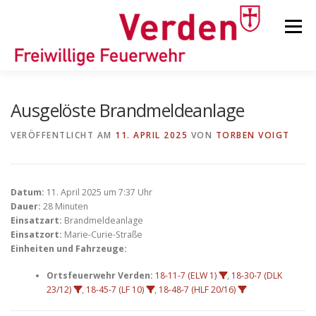
Zum
Inhalt
Menü
springen
STARTSEITE
BEITRÄGE
EINSÄTZE
Ausgelöste Brandmeldeanlage
VERÖFFENTLICHT AM
11. APRIL 2025
VON
TORBEN VOIGT
ORTSFEUERWEHREN
Datum:
11. April 2025 um 7:37 Uhr
KINDER-/JUGENDFEUERWEHR
AUSRÜSTUNG
Dauer:
28 Minuten
Einsatzart:
Brandmeldeanlage
Einsatzort:
Marie-Curie-Straße
Einheiten und Fahrzeuge:
TIPPS/TRICKS
Ortsfeuerwehr Verden:
18-11-7 (ELW 1)
,
18-30-7 (DLK
23/12)
,
18-45-7 (LF 10)
,
18-48-7 (HLF 20/16)