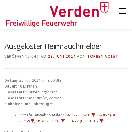
Zum
Inhalt
Menü
springen
STARTSEITE
BEITRÄGE
EINSÄTZE
Ausgelöster Heimrauchmelder
VERÖFFENTLICHT AM
23. JUNI 2024
VON
TORBEN VOIGT
ORTSFEUERWEHREN
Datum:
23. Juni 2024 um 9:00 Uhr
KINDER-/JUGENDFEUERWEHR
AUSRÜSTUNG
Dauer:
18 Minuten
Einsatzart:
Entstehungsbrand
Einsatzort:
Moorstraße, Verden
Einheiten und Fahrzeuge:
TIPPS/TRICKS
Ortsfeuerwehr Verden:
18-11-7 (ELW 1)
,
18-30-7 (DLK
23/12)
,
18-45-7 (LF 10)
,
18-48-7 (HLF 20/16)