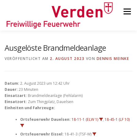
Zum
Inhalt
Menü
springen
STARTSEITE
BEITRÄGE
EINSÄTZE
Ausgelöste Brandmeldeanlage
VERÖFFENTLICHT AM
2. AUGUST 2023
VON
DENNIS MEINKE
ORTSFEUERWEHREN
Datum:
2. August 2023 um 12:42 Uhr
KINDER-/JUGENDFEUERWEHR
AUSRÜSTUNG
Dauer:
23 Minuten
Einsatzart:
Brandmeldeanlage (Fehlalarm)
Einsatzort:
Zum Thingplatz, Dauelsen
Einheiten und Fahrzeuge:
TIPPS/TRICKS
Ortsfeuerwehr Dauelsen:
18-11-1 (ELW 1)
,
18-45-1 (LF 10)
Ortsfeuerwehr Eissel:
18-41-3 (TSF-W)