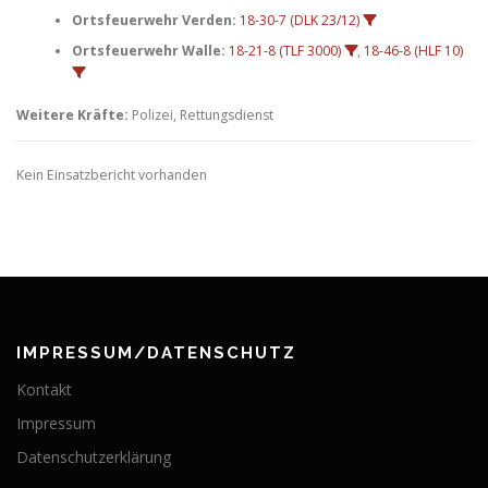
Ortsfeuerwehr Verden:
18-30-7 (DLK 23/12)
Ortsfeuerwehr Walle:
18-21-8 (TLF 3000)
,
18-46-8 (HLF 10)
Weitere Kräfte:
Polizei, Rettungsdienst
Kein Einsatzbericht vorhanden
IMPRESSUM/DATENSCHUTZ
Kontakt
Impressum
Datenschutzerklärung