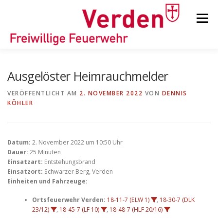
Zum
Inhalt
Menü
springen
STARTSEITE
BEITRÄGE
EINSÄTZE
Ausgelöster Heimrauchmelder
VERÖFFENTLICHT AM
2. NOVEMBER 2022
VON
DENNIS
KÖHLER
ORTSFEUERWEHREN
KINDER-/JUGENDFEUERWEHR
AUSRÜSTUNG
Datum:
2. November 2022 um 10:50 Uhr
Dauer:
25 Minuten
Einsatzart:
Entstehungsbrand
Einsatzort:
Schwarzer Berg, Verden
TIPPS/TRICKS
Einheiten und Fahrzeuge:
Ortsfeuerwehr Verden:
18-11-7 (ELW 1)
,
18-30-7 (DLK
23/12)
,
18-45-7 (LF 10)
,
18-48-7 (HLF 20/16)