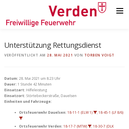
Zum
Inhalt
Menü
springen
STARTSEITE
BEITRÄGE
EINSÄTZE
Unterstützung Rettungsdienst
VERÖFFENTLICHT AM
28. MAI 2021
VON
TORBEN VOIGT
ORTSFEUERWEHREN
Datum:
28. Mai 2021 um 8:23 Uhr
KINDER-/JUGENDFEUERWEHR
AUSRÜSTUNG
Dauer:
1 Stunde 42 Minuten
Einsatzart:
Hilfeleistung
Einsatzort:
Störtebeckerstraße, Dauelsen
Einheiten und Fahrzeuge:
TIPPS/TRICKS
Ortsfeuerwehr Dauelsen:
18-11-1 (ELW 1)
,
18-45-1 (LF 8/6)
Ortsfeuerwehr Verden:
18-17-7 (MTW)
,
18-30-7 (DLK