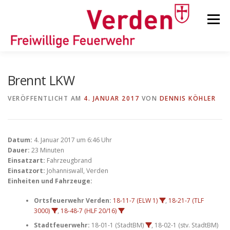
Zum
Inhalt
Menü
springen
STARTSEITE
BEITRÄGE
EINSÄTZE
Brennt LKW
VERÖFFENTLICHT AM
4. JANUAR 2017
VON
DENNIS KÖHLER
ORTSFEUERWEHREN
Datum:
4. Januar 2017 um 6:46 Uhr
KINDER-/JUGENDFEUERWEHR
AUSRÜSTUNG
Dauer:
23 Minuten
Einsatzart:
Fahrzeugbrand
Einsatzort:
Johanniswall, Verden
Einheiten und Fahrzeuge:
TIPPS/TRICKS
Ortsfeuerwehr Verden:
18-11-7 (ELW 1)
,
18-21-7 (TLF
3000)
,
18-48-7 (HLF 20/16)
Stadtfeuerwehr:
18-01-1 (StadtBM)
, 18-02-1 (stv. StadtBM)