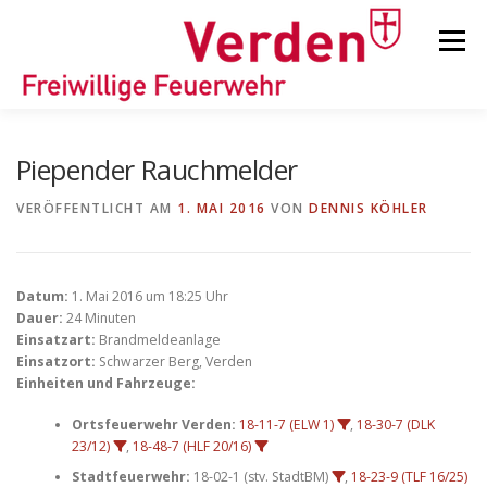
Zum
Inhalt
Menü
springen
STARTSEITE
BEITRÄGE
EINSÄTZE
Piepender Rauchmelder
VERÖFFENTLICHT AM
1. MAI 2016
VON
DENNIS KÖHLER
ORTSFEUERWEHREN
Datum:
1. Mai 2016 um 18:25 Uhr
KINDER-/JUGENDFEUERWEHR
AUSRÜSTUNG
Dauer:
24 Minuten
Einsatzart:
Brandmeldeanlage
Einsatzort:
Schwarzer Berg, Verden
Einheiten und Fahrzeuge:
TIPPS/TRICKS
Ortsfeuerwehr Verden:
18-11-7 (ELW 1)
,
18-30-7 (DLK
23/12)
,
18-48-7 (HLF 20/16)
Stadtfeuerwehr:
18-02-1 (stv. StadtBM)
,
18-23-9 (TLF 16/25)