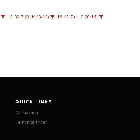
,
18-30-7 (DLK 23/12)
,
18-48-7 (HLF 20/16)
QUICK LINKS
Mitmachen
Terminkalender