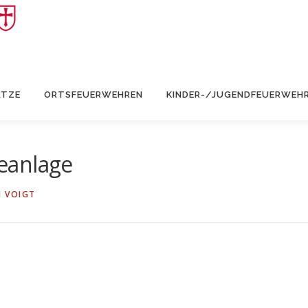
ÄTZE
ORTSFEUERWEHREN
KINDER-/JUGENDFEUERWEH
eanlage
 VOIGT