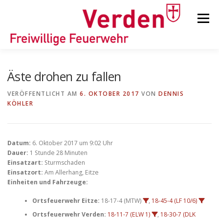
Zum
Inhalt
Menü
springen
STARTSEITE
BEITRÄGE
EINSÄTZE
Äste drohen zu fallen
VERÖFFENTLICHT AM
6. OKTOBER 2017
VON
DENNIS
KÖHLER
ORTSFEUERWEHREN
KINDER-/JUGENDFEUERWEHR
AUSRÜSTUNG
Datum:
6. Oktober 2017 um 9:02 Uhr
Dauer:
1 Stunde 28 Minuten
Einsatzart:
Sturmschaden
Einsatzort:
Am Allerhang, Eitze
TIPPS/TRICKS
Einheiten und Fahrzeuge:
Ortsfeuerwehr Eitze:
18-17-4 (MTW)
,
18-45-4 (LF 10/6)
Ortsfeuerwehr Verden:
18-11-7 (ELW 1)
,
18-30-7 (DLK