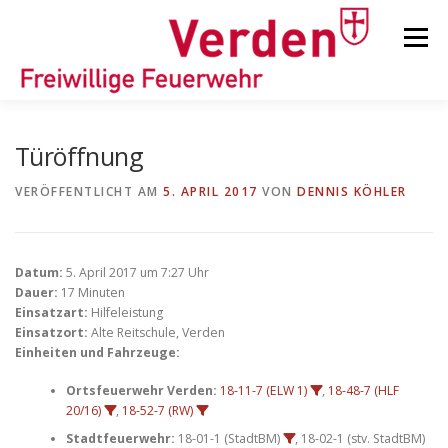
Zum
Inhalt
Menü
springen
STARTSEITE
BEITRÄGE
EINSÄTZE
Türöffnung
VERÖFFENTLICHT AM
5. APRIL 2017
VON
DENNIS KÖHLER
ORTSFEUERWEHREN
Datum:
5. April 2017 um 7:27 Uhr
KINDER-/JUGENDFEUERWEHR
AUSRÜSTUNG
Dauer:
17 Minuten
Einsatzart:
Hilfeleistung
Einsatzort:
Alte Reitschule, Verden
Einheiten und Fahrzeuge:
TIPPS/TRICKS
Ortsfeuerwehr Verden:
18-11-7 (ELW 1)
,
18-48-7 (HLF
20/16)
,
18-52-7 (RW)
Stadtfeuerwehr:
18-01-1 (StadtBM)
, 18-02-1 (stv. StadtBM)