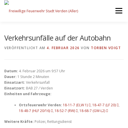
Zum
Inhalt
Menü
springen
STARTSEITE
BEITRÄGE
EINSÄTZE
Verkehrsunfälle auf der Autobahn
VERÖFFENTLICHT AM
4. FEBRUAR 2026
VON
TORBEN VOIGT
ORTSFEUERWEHREN
Datum:
4. Februar 2026 um 9:57 Uhr
KINDER-/JUGENDFEUERWEHR
AUSRÜSTUNG
Dauer:
1 Stunde 2 Minuten
Einsatzart:
Verkehrsunfall
Einsatzort:
BAB 27 / Verden
Einheiten und Fahrzeuge:
TIPPS/TRICKS
Ortsfeuerwehr Verden:
18-11-7 (ELW 1)
,
18-47-7 (LF 20)
,
18-48-7 (HLF 20/16)
,
18-52-7 (RW)
,
18-68-7 (GW-L2)
Weitere Kräfte:
Polizei, Rettungsdienst