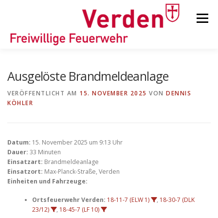
Zum
Inhalt
Menü
springen
STARTSEITE
BEITRÄGE
EINSÄTZE
Ausgelöste Brandmeldeanlage
VERÖFFENTLICHT AM
15. NOVEMBER 2025
VON
DENNIS
KÖHLER
ORTSFEUERWEHREN
KINDER-/JUGENDFEUERWEHR
AUSRÜSTUNG
Datum:
15. November 2025 um 9:13 Uhr
Dauer:
33 Minuten
Einsatzart:
Brandmeldeanlage
Einsatzort:
Max-Planck-Straße, Verden
TIPPS/TRICKS
Einheiten und Fahrzeuge:
Ortsfeuerwehr Verden:
18-11-7 (ELW 1)
,
18-30-7 (DLK
23/12)
,
18-45-7 (LF 10)