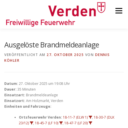
Zum
Inhalt
Menü
springen
STARTSEITE
BEITRÄGE
EINSÄTZE
Ausgelöste Brandmeldeanlage
VERÖFFENTLICHT AM
27. OKTOBER 2025
VON
DENNIS
KÖHLER
ORTSFEUERWEHREN
KINDER-/JUGENDFEUERWEHR
AUSRÜSTUNG
Datum:
27. Oktober 2025 um 19:08 Uhr
Dauer:
35 Minuten
Einsatzart:
Brandmeldeanlage
Einsatzort:
Am Holzmarkt, Verden
TIPPS/TRICKS
Einheiten und Fahrzeuge:
Ortsfeuerwehr Verden:
18-11-7 (ELW 1)
,
18-30-7 (DLK
23/12)
,
18-45-7 (LF 10)
,
18-47-7 (LF 20)