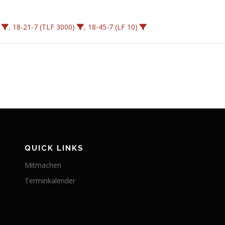
,
18-21-7 (TLF 3000)
,
18-45-7 (LF 10)
QUICK LINKS
Mitmachen
Terminkalender