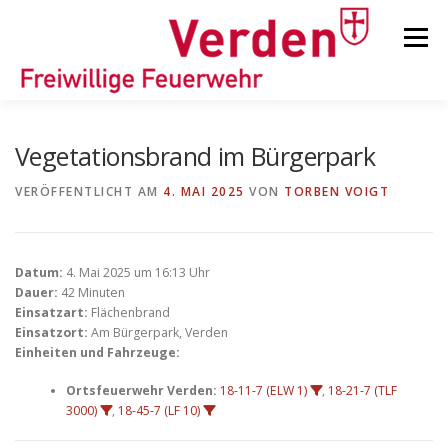
Zum
Inhalt
Menü
springen
STARTSEITE
BEITRÄGE
EINSÄTZE
Vegetationsbrand im Bürgerpark
VERÖFFENTLICHT AM
4. MAI 2025
VON
TORBEN VOIGT
ORTSFEUERWEHREN
Datum:
4. Mai 2025 um 16:13 Uhr
KINDER-/JUGENDFEUERWEHR
AUSRÜSTUNG
Dauer:
42 Minuten
Einsatzart:
Flächenbrand
Einsatzort:
Am Bürgerpark, Verden
Einheiten und Fahrzeuge:
TIPPS/TRICKS
Ortsfeuerwehr Verden:
18-11-7 (ELW 1)
,
18-21-7 (TLF
3000)
,
18-45-7 (LF 10)