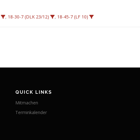
,
18-30-7 (DLK 23/12)
,
18-45-7 (LF 10)
QUICK LINKS
Mitmachen
Terminkalender