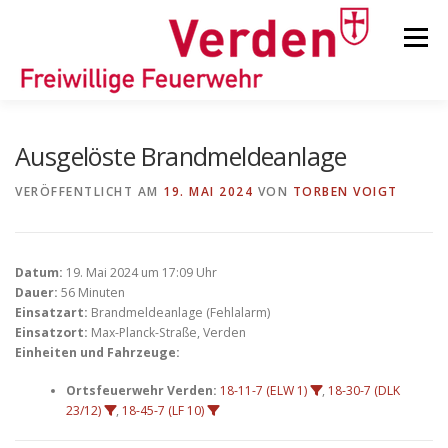
Zum
Inhalt
Menü
springen
STARTSEITE
BEITRÄGE
EINSÄTZE
Ausgelöste Brandmeldeanlage
VERÖFFENTLICHT AM
19. MAI 2024
VON
TORBEN VOIGT
ORTSFEUERWEHREN
Datum:
19. Mai 2024 um 17:09 Uhr
KINDER-/JUGENDFEUERWEHR
AUSRÜSTUNG
Dauer:
56 Minuten
Einsatzart:
Brandmeldeanlage (Fehlalarm)
Einsatzort:
Max-Planck-Straße, Verden
Einheiten und Fahrzeuge:
TIPPS/TRICKS
Ortsfeuerwehr Verden:
18-11-7 (ELW 1)
,
18-30-7 (DLK
23/12)
,
18-45-7 (LF 10)