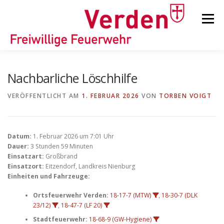
Zum
Inhalt
Menü
springen
STARTSEITE
BEITRÄGE
EINSÄTZE
Nachbarliche Löschhilfe
VERÖFFENTLICHT AM
1. FEBRUAR 2026
VON
TORBEN VOIGT
ORTSFEUERWEHREN
Datum:
1. Februar 2026 um 7:01 Uhr
KINDER-/JUGENDFEUERWEHR
AUSRÜSTUNG
Dauer:
3 Stunden 59 Minuten
Einsatzart:
Großbrand
Einsatzort:
Eitzendorf, Landkreis Nienburg
Einheiten und Fahrzeuge:
TIPPS/TRICKS
Ortsfeuerwehr Verden:
18-17-7 (MTW)
,
18-30-7 (DLK
23/12)
,
18-47-7 (LF 20)
Stadtfeuerwehr:
18-68-9 (GW-Hygiene)