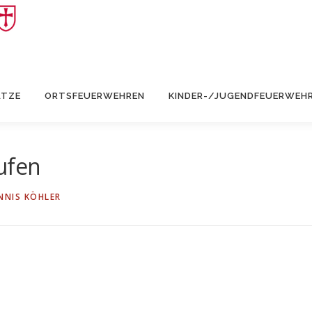
ÄTZE
ORTSFEUERWEHREN
KINDER-/JUGENDFEUERWEH
ufen
NNIS KÖHLER