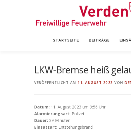
Zum
Inhalt
springen
STARTSEITE
BEITRÄGE
EINS
LKW-Bremse heiß gela
VERÖFFENTLICHT AM
11. AUGUST 2023
VON
DE
Datum:
11. August 2023 um 9:56 Uhr
Alarmierungsart:
Polizei
Dauer:
39 Minuten
Einsatzart:
Entstehungsbrand