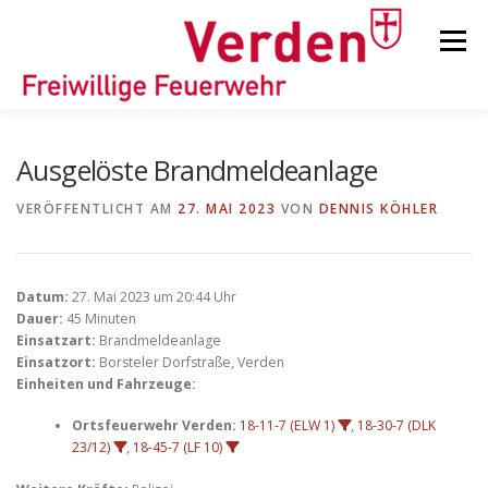
Zum
Inhalt
Menü
springen
STARTSEITE
BEITRÄGE
EINSÄTZE
Ausgelöste Brandmeldeanlage
VERÖFFENTLICHT AM
27. MAI 2023
VON
DENNIS KÖHLER
ORTSFEUERWEHREN
Datum:
27. Mai 2023 um 20:44 Uhr
KINDER-/JUGENDFEUERWEHR
AUSRÜSTUNG
Dauer:
45 Minuten
Einsatzart:
Brandmeldeanlage
Einsatzort:
Borsteler Dorfstraße, Verden
Einheiten und Fahrzeuge:
TIPPS/TRICKS
Ortsfeuerwehr Verden:
18-11-7 (ELW 1)
,
18-30-7 (DLK
23/12)
,
18-45-7 (LF 10)