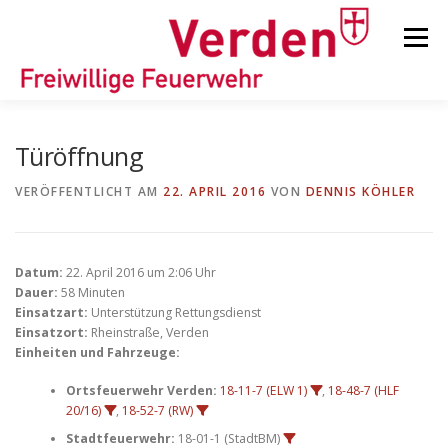
Zum
Inhalt
Menü
springen
STARTSEITE
BEITRÄGE
EINSÄTZE
Türöffnung
VERÖFFENTLICHT AM
22. APRIL 2016
VON
DENNIS KÖHLER
ORTSFEUERWEHREN
Datum:
22. April 2016 um 2:06 Uhr
KINDER-/JUGENDFEUERWEHR
AUSRÜSTUNG
Dauer:
58 Minuten
Einsatzart:
Unterstützung Rettungsdienst
Einsatzort:
Rheinstraße, Verden
Einheiten und Fahrzeuge:
TIPPS/TRICKS
Ortsfeuerwehr Verden:
18-11-7 (ELW 1)
,
18-48-7 (HLF
20/16)
,
18-52-7 (RW)
Stadtfeuerwehr:
18-01-1 (StadtBM)