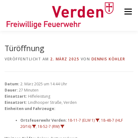
Zum
Inhalt
Menü
springen
STARTSEITE
BEITRÄGE
EINSÄTZE
Türöffnung
VERÖFFENTLICHT AM
2. MÄRZ 2025
VON
DENNIS KÖHLER
ORTSFEUERWEHREN
Datum:
2. März 2025 um 14:44 Uhr
KINDER-/JUGENDFEUERWEHR
AUSRÜSTUNG
Dauer:
27 Minuten
Einsatzart:
Hilfeleistung
Einsatzort:
Lindhooper Straße, Verden
Einheiten und Fahrzeuge:
TIPPS/TRICKS
Ortsfeuerwehr Verden:
18-11-7 (ELW 1)
,
18-48-7 (HLF
20/16)
,
18-52-7 (RW)