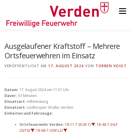
Zum
Inhalt
Menü
springen
STARTSEITE
BEITRÄGE
EINSÄTZE
Ausgelaufener Kraftstoff – Mehrere
Ortsfeuerwehren im Einsatz
ORTSFEUERWEHREN
VERÖFFENTLICHT AM
17. AUGUST 2024
VON
TORBEN VOIGT
KINDER-/JUGENDFEUERWEHR
AUSRÜSTUNG
Datum:
17. August 2024 um 11:57 Uhr
Dauer:
53 Minuten
Einsatzart:
Hilfeleistung
TIPPS/TRICKS
Einsatzort:
Lindhooper Straße, Verden
Einheiten und Fahrzeuge:
Ortsfeuerwehr Verden:
18-11-7 (ELW 1)
,
18-48-7 (HLF
20/16)
,
18-68-7 (GW-L2)