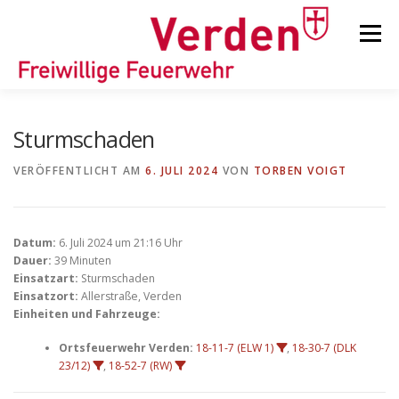
Zum
Inhalt
Menü
springen
STARTSEITE
BEITRÄGE
EINSÄTZE
Sturmschaden
VERÖFFENTLICHT AM
6. JULI 2024
VON
TORBEN VOIGT
ORTSFEUERWEHREN
Datum:
6. Juli 2024 um 21:16 Uhr
KINDER-/JUGENDFEUERWEHR
AUSRÜSTUNG
Dauer:
39 Minuten
Einsatzart:
Sturmschaden
Einsatzort:
Allerstraße, Verden
Einheiten und Fahrzeuge:
TIPPS/TRICKS
Ortsfeuerwehr Verden:
18-11-7 (ELW 1)
,
18-30-7 (DLK
23/12)
,
18-52-7 (RW)